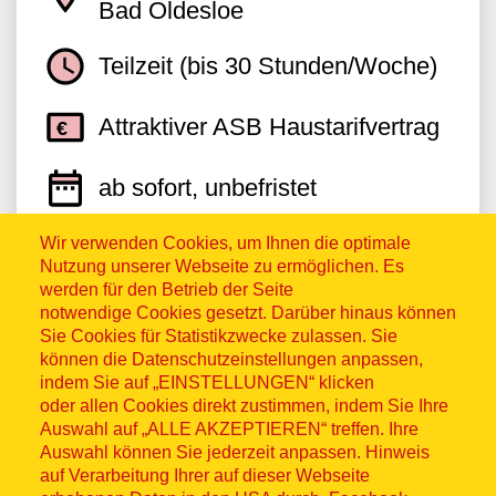
Bad Oldesloe
Teilzeit (bis 30 Stunden/Woche)
Attraktiver ASB Haustarifvertrag
ab sofort, unbefristet
Wir verwenden Cookies, um Ihnen die optimale
Nutzung unserer Webseite zu ermöglichen. Es
Jetzt bewerben
werden für den Betrieb der Seite
notwendige Cookies gesetzt. Darüber hinaus können
Sie Cookies für Statistikzwecke zulassen. Sie
können die Datenschutzeinstellungen anpassen,
indem Sie auf „EINSTELLUNGEN“ klicken
oder allen Cookies direkt zustimmen, indem Sie Ihre
Stellvertretende Pflegedienstleitung
Auswahl auf „ALLE AKZEPTIEREN“ treffen. Ihre
Auswahl können Sie jederzeit anpassen. Hinweis
(m/w/d) für die ambulante Pflege in
auf Verarbeitung Ihrer auf dieser Webseite
Bad Segeberg und Bad Oldesloe