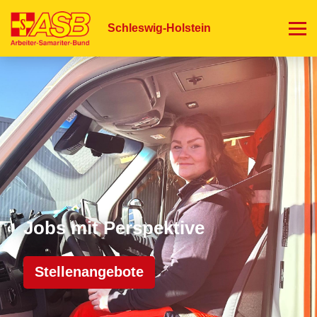
Direkt
zum
Schleswig-Holstein
Inhalt
Jobs mit Perspektive
Stellenangebote