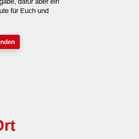
gabe, dafür aber ein
ute für Euch und
enden
rt