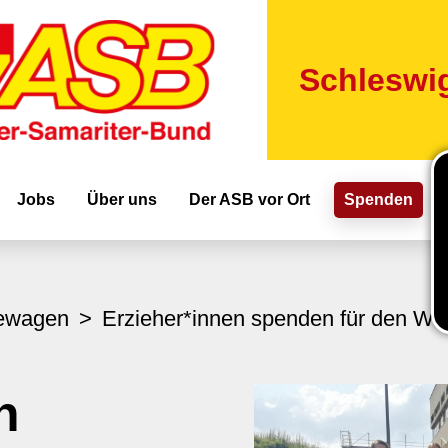
Direkt
zum
Inhalt
Schleswig
ion
Jobs
Über uns
Der ASB vor Ort
Spenden
ewagen
Erzieher*innen spenden für den 
n