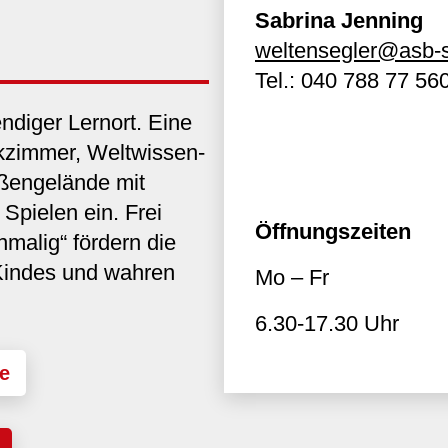
Sabrina Jenning
weltensegler@asb-
Tel.:
040 788 77 56
endiger Lernort. Eine
sikzimmer, Weltwissen-
ußengelände mit
Spielen ein. Frei
Öffnungszeiten
nmalig“ fördern die
 Kindes und wahren
Mo – Fr
6.30-17.30 Uhr
e