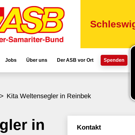
Direkt
zum
Inhalt
Schleswig
ion
Jobs
Über uns
Der ASB vor Ort
Spenden
Kita Weltensegler in Reinbek
gler in
Kontakt