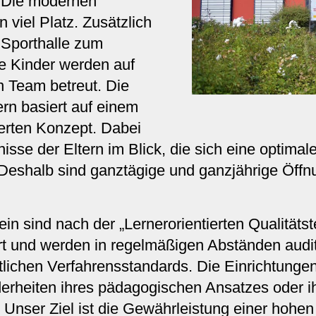
 Die modernen
 viel Platz. Zusätzlich
 Sporthalle zum
e Kinder werden auf
 Team betreut. Die
rn basiert auf einem
tierten Konzept.
Dabei
isse der Eltern im Blick, die sich eine optimal
Deshalb sind ganztägige und ganzjährige Öffn
n sind nach der „Lernerorientierten Qualitätst
ert und werden in regelmäßigen Abständen audit
itlichen Verfahrensstandards. Die Einrichtunge
derheiten ihres pädagogischen Ansatzes oder ih
nser Ziel ist die Gewährleistung einer hohen