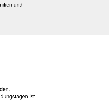
milien und
erden.
ldungstagen ist