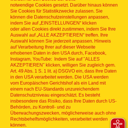
notwendige Cookies gesetzt. Darüber hinaus können
Sitemap
Sie Cookies für Statistikzwecke zulassen. Sie
können die Datenschutzeinstellungen anpassen,
indem Sie auf „EINSTELLUNGEN“ klicken
oder allen Cookies direkt zustimmen, indem Sie Ihre
Auswahl auf „ALLE AKZEPTIEREN“ treffen. Ihre
Auswahl können Sie jederzeit anpassen. Hinweis
© ASB 2026
auf Verarbeitung Ihrer auf dieser Webseite
Fußzeilenmenü
erhobenen Daten in den USA durch, Facebook,
Impressum
Instagram, YouTube: Indem Sie auf "ALLES
AKZEPTIEREN" klicken, willigen Sie zugleich gem.
Datenschutz
Art. 49 Abs. 1 S. 1 lit. a) DSGVO ein, dass Ihre Daten
in den USA verarbeitet werden. Die USA werden
Kontakt
vom Europäischen Gerichtshof als ein Land mit
einem nach EU-Standards unzureichendem
Datenschutzniveau eingeschätzt. Es besteht
Hinweisgebersystem
insbesondere das Risiko, dass Ihre Daten durch US-
Behörden, zu Kontroll- und zu
Lieferkette
Überwachungszwecken, möglicherweise auch ohne
Rechtsbehelfsmöglichkeiten, verarbeitet werden
Widerruf
können.