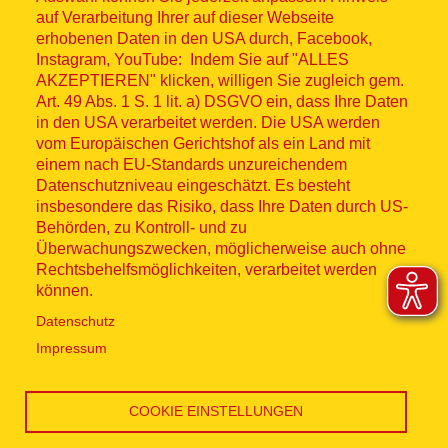
© ASB 2026
auf Verarbeitung Ihrer auf dieser Webseite
Fußzeilenmenü
erhobenen Daten in den USA durch, Facebook,
Impressum
Instagram, YouTube: Indem Sie auf "ALLES
AKZEPTIEREN" klicken, willigen Sie zugleich gem.
Datenschutz
Art. 49 Abs. 1 S. 1 lit. a) DSGVO ein, dass Ihre Daten
in den USA verarbeitet werden. Die USA werden
Kontakt
vom Europäischen Gerichtshof als ein Land mit
einem nach EU-Standards unzureichendem
Datenschutzniveau eingeschätzt. Es besteht
Hinweisgebersystem
insbesondere das Risiko, dass Ihre Daten durch US-
Behörden, zu Kontroll- und zu
Lieferkette
Überwachungszwecken, möglicherweise auch ohne
Rechtsbehelfsmöglichkeiten, verarbeitet werden
Widerruf
können.
Datenschutz
Social Media
Impressum
COOKIE EINSTELLUNGEN