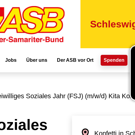
Direkt
zum
Inhalt
Schleswig
ion
Jobs
Über uns
Der ASB vor Ort
Spenden
eiwilliges Soziales Jahr (FSJ) (m/w/d) Kita Kon
oziales
Konfetti in S