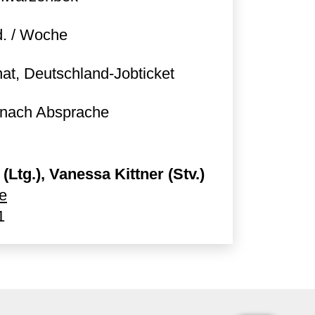
d. / Woche
at, Deutschland-Jobticket
r nach Absprache
(Ltg.), Vanessa Kittner (Stv.)
e
1