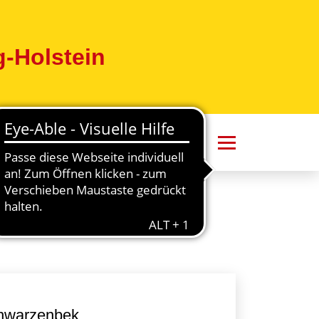
-Holstein
fetti in Schwarzenbek
chwarzenbek