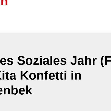
en
ges Soziales Jahr (
ita Konfetti in
enbek