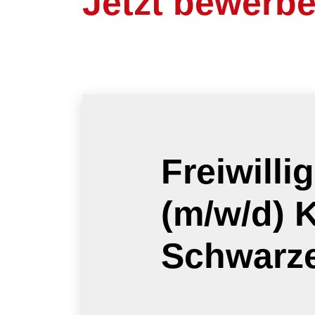
Jetzt bewerb
Freiwilli
(m/w/d) K
Schwarz