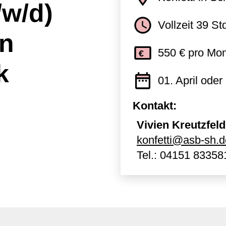
/w/d)
Vollzeit 39 St
in
550 € pro Mon
k
01. April ode
Kontakt:
Vivien Kreutzfeld 
konfetti@asb-sh.d
Tel.:
04151 83358