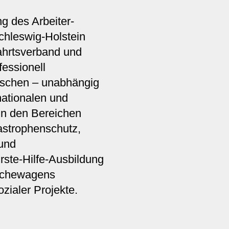
ng des Arbeiter-
hleswig-Holstein
ahrtsverband und
fessionell
nschen – unabhängig
 nationalen und
 in den Bereichen
astrophenschutz,
 und
rste-Hilfe-Ausbildung
schewagens
zialer Projekte.