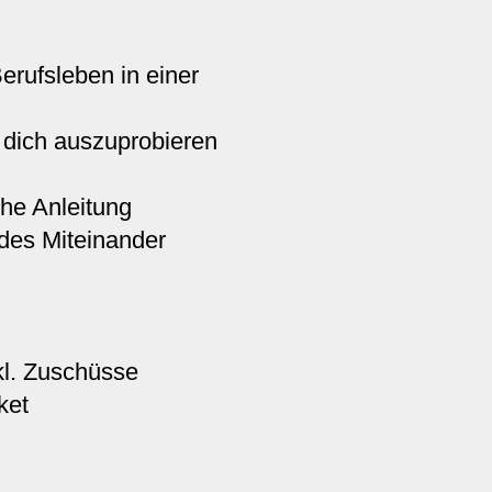
erufsleben in einer
 dich auszuprobieren
che Anleitung
des Miteinander
kl. Zuschüsse
ket