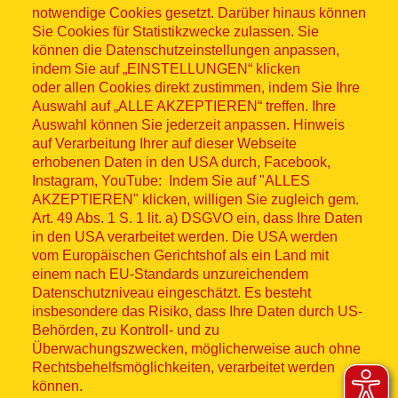
notwendige Cookies gesetzt. Darüber hinaus können
Sitemap
Sie Cookies für Statistikzwecke zulassen. Sie
können die Datenschutzeinstellungen anpassen,
indem Sie auf „EINSTELLUNGEN“ klicken
oder allen Cookies direkt zustimmen, indem Sie Ihre
Auswahl auf „ALLE AKZEPTIEREN“ treffen. Ihre
Auswahl können Sie jederzeit anpassen. Hinweis
© ASB 2026
auf Verarbeitung Ihrer auf dieser Webseite
erhobenen Daten in den USA durch, Facebook,
Fußzeilenmenü
Impressum
Instagram, YouTube: Indem Sie auf "ALLES
AKZEPTIEREN" klicken, willigen Sie zugleich gem.
Datenschutz
Art. 49 Abs. 1 S. 1 lit. a) DSGVO ein, dass Ihre Daten
in den USA verarbeitet werden. Die USA werden
Kontakt
vom Europäischen Gerichtshof als ein Land mit
einem nach EU-Standards unzureichendem
Datenschutzniveau eingeschätzt. Es besteht
Hinweisgebersystem
insbesondere das Risiko, dass Ihre Daten durch US-
Behörden, zu Kontroll- und zu
Lieferkette
Überwachungszwecken, möglicherweise auch ohne
Rechtsbehelfsmöglichkeiten, verarbeitet werden
Widerruf
können.